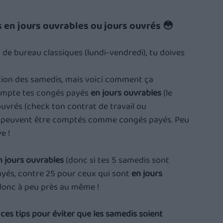
s en jours ouvrables ou jours ouvrés 😳
s de bureau classiques (lundi-vendredi), tu doives 
stion des samedis, mais voici comment ça 
compte tes congés payés 
en jours ouvrables 
(le 
 ouvrés (check ton contrat de travail ou 
ui peuvent être comptés comme congés payés. Peu 
e !
n jours ouvrables
 (donc si tes 5 samedis sont 
yés, contre 25 pour ceux qui sont 
en jours 
 donc à peu près au même !
 
ces tips pour éviter que les samedis soient 