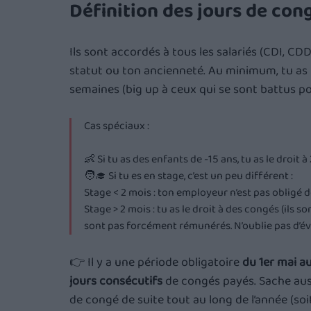
Définition des jours de con
Ils sont accordés à tous les salariés (CDI, CDD
statut ou ton ancienneté. Au minimum, tu as l
semaines (big up à ceux qui se sont battus po
Cas spéciaux : 
👶 Si tu as des enfants de -15 ans, tu as le droit
🧑‍🎓 Si tu es en stage, c’est un peu différent :
Stage < 2 mois : ton employeur n’est pas obligé 
Stage > 2 mois : tu as le droit à des congés (ils s
sont pas forcément rémunérés. N’oublie pas d’év
👉 Il y a une période obligatoire 
du 1er mai a
jours consécutifs
 de congés payés. Sache auss
de congé de suite tout au long de l’année (soi