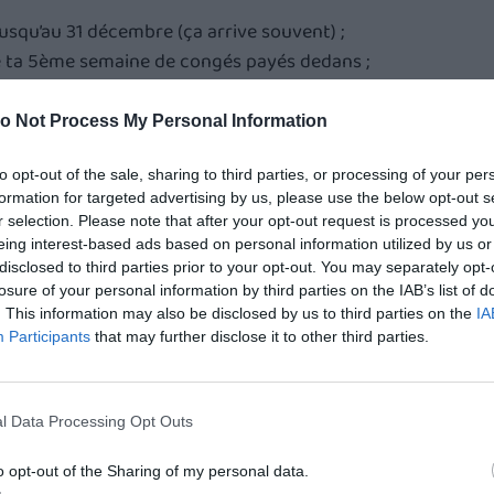
jusqu’au 31 décembre (ça arrive souvent) ;
e ta 5ème semaine de congés payés dedans ;
 tu n’aies pas pu poser tes congés payés, alors il 
o Not Process My Personal Information
se d’un accident de travail, d’une maladie 
rental
 ou 
d’adoption
, dans ce cas tu es autorisé à 
to opt-out of the sale, sharing to third parties, or processing of your per
formation for targeted advertising by us, please use the below opt-out s
r selection. Please note that after your opt-out request is processed y
eing interest-based ads based on personal information utilized by us or
es jours de CP non pris
 à des assos
disclosed to third parties prior to your opt-out. You may separately opt-
losure of your personal information by third parties on the IAB’s list of
ail à tes RH dès le début de ton stage ou de ton 
. This information may also be disclosed by us to third parties on the
IA
re de l’entreprise (il arrive que des entreprises 
Participants
that may further disclose it to other third parties.
eur politique pour les congés des stagiaires / CDD ou 
ou dans ton contrat de travail).
l Data Processing Opt Outs
eur le plus tôt possible 💌
o opt-out of the Sharing of my personal data.
nes personnes ont des prio
 sur les dates (et c’est 