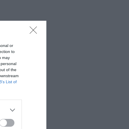
sonal or
ection to
ou may
 personal
out of the
 downstream
B’s List of