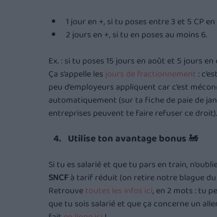
1 jour en +, si tu poses entre 3 et 5 CP e
2 jours en +, si tu en poses au moins 6.
Ex. : si tu poses 15 jours en août et 5 jours en
Ça s’appelle les 
jours de fractionnement
 : c’e
peu d’employeurs appliquent car c’est méconnu
automatiquement (sur ta fiche de paie de jan
entreprises peuvent te faire refuser ce droit)
Utilise ton avantage bonus 🚂
Si tu es salarié et que tu pars en train, n’oubl
SNCF
 à tarif réduit (on retire notre blague 
Retrouve 
toutes les infos ici
, en 2 mots : tu p
que tu sois salarié et que ça concerne un al