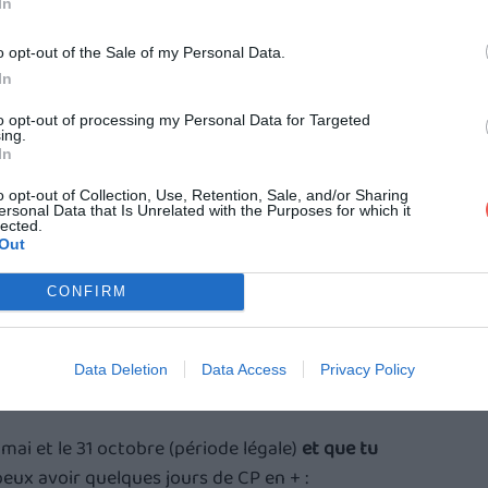
In
yant des enfants, ou parfois les personnes ayant 
 tout le monde, tu maximises tes chances qu’ils 
o opt-out of the Sale of my Personal Data.
In
to opt-out of processing my Personal Data for Targeted
ing.
In
 date de départ prévue. 
e de congés, tu ne commets pas de 
faute
 en partant s’il 
o opt-out of Collection, Use, Retention, Sale, and/or Sharing
ersonal Data that Is Unrelated with the Purposes for which it
lected.
après les avoir accordés sauf situation exceptionnelle 
Out
CONFIRM
iage/naissance/décès d'un proche.
és payés en plus, grâce au fractionnement
Data Deletion
Data Access
Privacy Policy
mai et le 31 octobre (période légale) 
et que tu 
 peux avoir quelques jours de CP en + :