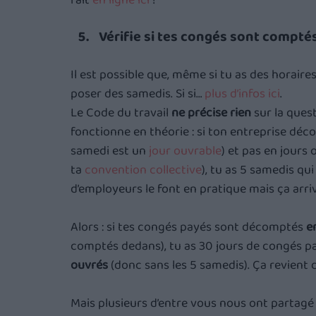
fait 
en ligne ici
 !
Vérifie si tes congés sont compté
Il est possible que, même si tu as des horaire
poser des samedis. Si si… 
plus d’infos ici
. 
Le Code du travail 
ne précise rien
 sur la que
fonctionne en théorie : si ton entreprise dé
samedi est un 
jour ouvrable
) et pas en jours
ta 
convention collective
), tu as 5 samedis q
d’employeurs le font en pratique mais ça arriv
Alors : si tes congés payés sont décomptés 
e
comptés dedans), tu as 30 jours de congés pa
ouvrés
 (donc sans les 5 samedis). Ça revient
Mais plusieurs d’entre vous nous ont partagé