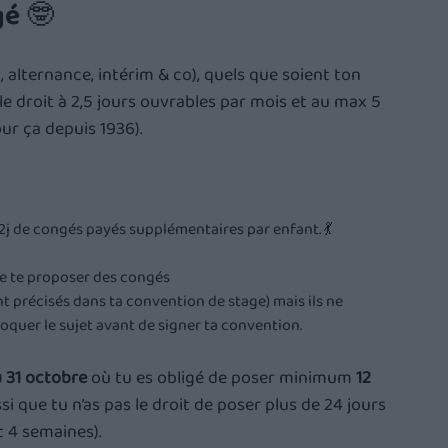
gé 🤓
, alternance, intérim & co), quels que soient ton 
e droit à 2,5 jours ouvrables par mois et au max 5 
ur ça depuis 1936).
 à 2j de congés payés supplémentaires par enfant. 💃
de te proposer des congés
ont précisés dans ta convention de stage) mais ils ne 
oquer le sujet avant de signer ta convention.
u 31 octobre
 où tu es obligé de poser minimum 
12 
i que tu n’as pas le droit de poser plus de 24 jours 
t 4 semaines).