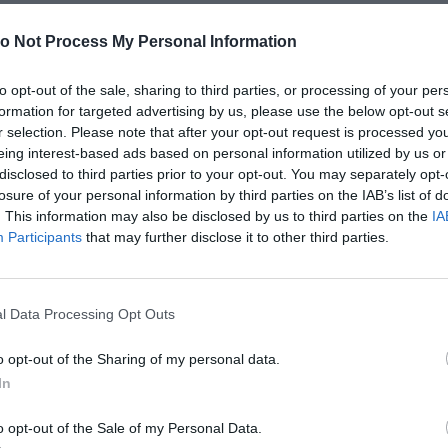
ir mis à l’épreuve. Autre chose à savoir (partagée 
o Not Process My Personal Information
en période d’essai, tu peux être considéré en 
ocation (si tu cherches à louer un logement) ou par 
to opt-out of the sale, sharing to third parties, or processing of your per
 faire un emprunt). Parfois, on peut donc refuser 
formation for targeted advertising by us, please use the below opt-out s
 attendre un peu alors ou à mettre ton coloc sur le 
r selection. Please note that after your opt-out request is processed y
eing interest-based ads based on personal information utilized by us or
disclosed to third parties prior to your opt-out. You may separately opt-
t être moins performants car stressés en période 
losure of your personal information by third parties on the IAB’s list of
. This information may also be disclosed by us to third parties on the
IA
Participants
that may further disclose it to other third parties.
rompre ta période d’essai ?
l Data Processing Opt Outs
rnir de justification.
specter un délai de prévenance de 48 heures (ou 24h si tu 
o opt-out of the Sharing of my personal data.
In
 d’en bénéficier dans ce cas, sauf si tu as démissionné 
 professionnellement !
o opt-out of the Sale of my Personal Data.