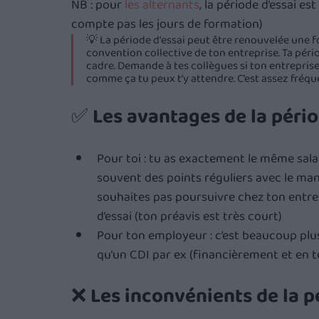
NB : pour 
les alternants
, la période d’essai e
compte pas les jours de formation)
💡 La période d'essai peut être renouvelée une fo
convention collective de ton entreprise. Ta pério
cadre. Demande à tes collègues si ton entreprise 
comme ça tu peux t’y attendre. C’est assez fréq
✅ 
Les avantages de la périod
Pour toi : tu as exactement le même salair
souvent des points réguliers avec le man
souhaites pas poursuivre chez ton entrepr
d’essai (ton préavis est très court)
Pour ton employeur : c’est beaucoup plus
qu’un CDI par ex (financièrement et en 
❌ 
Les inconvénients de la pé