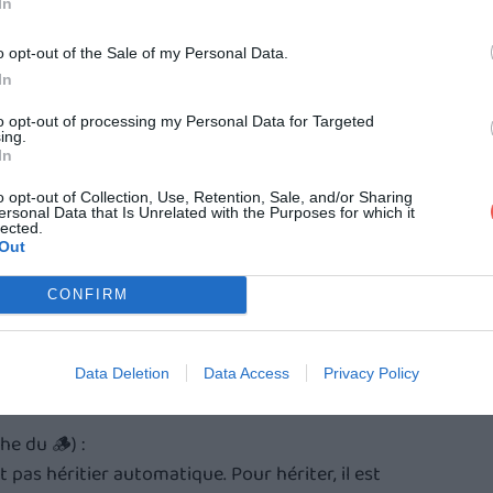
In
 fonctionne en 
séparation des biens
 : chacun reste 
o opt-out of the Sale of my Personal Data.
In
avez l'option de l’
indivision
, où les biens achetés 
s égales.
to opt-out of processing my Personal Data for Targeted
ing.
In
une déclaration fiscale commune et sont imposés 
o opt-out of Collection, Use, Retention, Sale, and/or Sharing
e revenu (et l’IFI). Le pacs peut être avantageux 
ersonal Data that Is Unrelated with the Purposes for which it
lected.
aire entre vous deux, car vous pouvez passer à une 
Out
re moins imposés (mais attention à ce que la 
e retrouve pas à payer plus d’impôts 
CONFIRM
Data Deletion
Data Access
Privacy Policy
lle de ton partenaire de Pacs.
he du 🪵) : 
t pas héritier automatique. Pour hériter, il est 