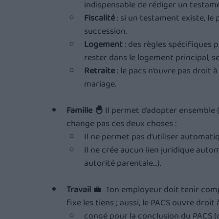
indispensable de rédiger un testam
Fiscalité
 : si un testament existe, l
succession.
Logement
 : des règles spécifiques
rester dans le logement principal, se
Retraite
 : le pacs n’ouvre pas droit
mariage.
Famille 🐣 
Il permet d’adopter ensemble (
change pas ces deux choses :
Il ne permet pas d’utiliser automati
Il ne crée aucun lien juridique autom
autorité parentale...). 
Travail
 💼  Ton employeur doit tenir com
fixe les tiens ; aussi, le PACS ouvre dro
congé pour la conclusion du PACS (