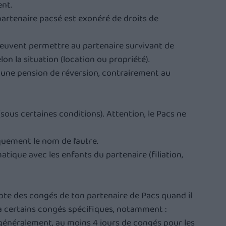
ent.
e partenaire pacsé est exonéré de droits de 
 peuvent permettre au partenaire survivant de 
lon la situation (location ou propriété).
 à une pension de réversion, contrairement au 
sous certaines conditions). Attention, le Pacs ne 
quement le nom de l’autre.
atique avec les enfants du partenaire (filiation, 
pte des congés de ton partenaire de Pacs quand il 
it à certains congés spécifiques, notamment :
généralement, au moins 4 jours de congés pour les 