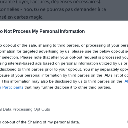
urante (loyer, factures, dépenses nécessaires). 
sonnelles - non, tu ne pourras pas demander à ta 
sé en cartes magic.
o Not Process My Personal Information
nistratives du Pacs
to opt-out of the sale, sharing to third parties, or processing of your per
formation for targeted advertising by us, please use the below opt-out s
nus des deux partenaires sont pris en compte 
r selection. Please note that after your opt-out request is processed y
eing interest-based ads based on personal information utilized by us or
s (RSA, aides au logement, etc.). Donc ça peut 
disclosed to third parties prior to your opt-out. You may separately opt-
its, selon la situation des deux : à vos calculs !
losure of your personal information by third parties on the IAB’s list of
. This information may also be disclosed by us to third parties on the
IA
Participants
that may further disclose it to other third parties.
s, ils sont cotitulaires du bail.
t bénéficier d’une protection dans certaines 
l Data Processing Opt Outs
t conditions pour obtenir un crédit immobilier 
o opt-out of the Sharing of my personal data.
ple pacsé qu’un célibataire.