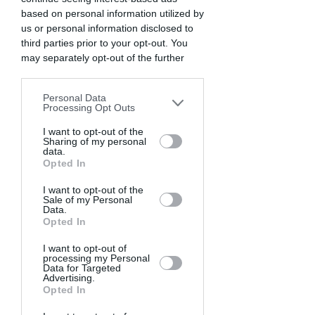
faire ton choix et le transmettre à ton 
entreprise.
based on personal information utilized by
us or personal information disclosed to
third parties prior to your opt-out. You
may separately opt-out of the further
2. Les différentes options 
disclosure of your personal information
d’épargne salariale
 📍
by third parties on the IAB’s list of
Personal Data
downstream participants. This
Processing Opt Outs
information may also be disclosed by us
Si tu ne verses pas tes primes sur ton 
to third parties on the
I want to opt-out of the
IAB’s List of
compte en banque, tu peux les placer sur 
un 
Sharing of my personal
Downstream Participants
that may
data.
plan d’épargne salariale
 (PEE, PER collectif, 
further disclose it to other third parties.
Opted In
PEI, etc.) - chacun ayant ses avantages et 
inconvénients (eh oui il faut encore choisir).
I want to opt-out of the
Sale of my Personal
Data.
Le PEE (Plan d’Épargne Entreprise)
 : on 
Opted In
a fait 
un article complet
 dessus. En 2 
mots, c’est un plan d’épargne à moyen 
I want to opt-out of
processing my Personal
terme sur lequel tu peux investir dans 
Data for Targeted
Advertising.
des fonds d’investissement (actions, 
Opted In
obligations…).
ton argent y est 
bloqué 5 ans