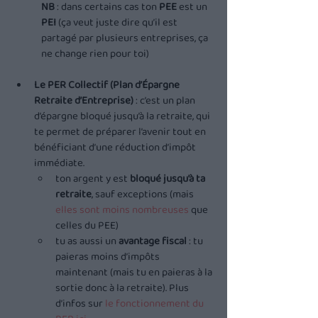
NB
 : dans certains cas ton 
PEE
 est un 
PEI 
(ça veut juste dire qu’il est 
partagé par plusieurs entreprises, ça 
ne change rien pour toi)
Le PER Collectif (Plan d’Épargne 
Retraite d’Entreprise)
 : c’est un plan 
d’épargne bloqué jusqu’à la retraite, qui 
te permet de préparer l’avenir tout en 
bénéficiant d’une réduction d’impôt 
immédiate.
ton argent y est 
bloqué jusqu’à ta 
retraite
, sauf exceptions (mais 
elles sont moins nombreuses
 que 
celles du PEE)
tu as aussi un 
avantage fiscal
 : tu 
paieras moins d’impôts 
maintenant (mais tu en paieras à la 
sortie donc à la retraite). Plus 
d’infos sur 
le fonctionnement du 