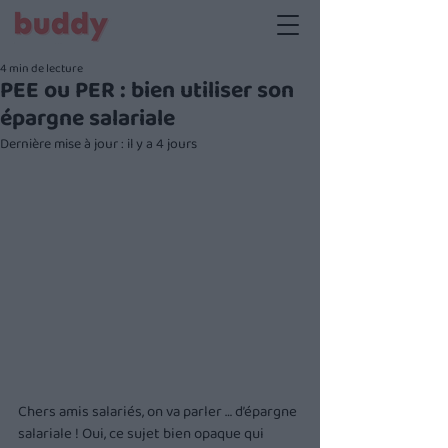
4 min de lecture
PEE ou PER : bien utiliser son
épargne salariale
Dernière mise à jour :
il y a 4 jours
Chers amis salariés, on va parler … d’épargne 
salariale ! Oui, ce sujet bien opaque qui 