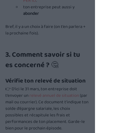
PER ici
.
ton entreprise peut aussi y 
abonder
Bref, il y a un choix à faire (on t’en parlera + 
la prochaine fois).
3. Comment savoir si tu 
es concerné ?
 🤔
Vérifie ton relevé de situation
👉 D’ici le 31 mars, ton entreprise doit 
t’envoyer un 
relevé annuel de situation
 (par 
mail ou courrier). Ce document t’indique ton 
solde d’épargne salariale, les choix 
possibles et récapitule les frais et 
performances de ton placement. Garde-le 
bien pour le prochain épisode.