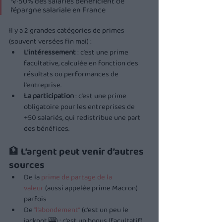
💡50% des salariés bénéficient de 
l’épargne salariale en France
Il y a 2 grandes catégories de primes 
(souvent versées fin mai) :
L’intéressement
 : c’est une prime 
facultative, calculée en fonction des 
résultats ou performances de 
l’entreprise.
La participation
 : c’est une prime 
obligatoire pour les entreprises de 
+50 salariés, qui redistribue une part 
des bénéfices.
🏦 
L’argent peut venir d’autres 
sources  
De la 
prime de partage de la 
valeur
 (aussi appelée prime Macron) 
parfois
De 
“l’abondement”
 (c’est un peu le 
jackpot 🎰) : c’est un bonus (facultatif) 