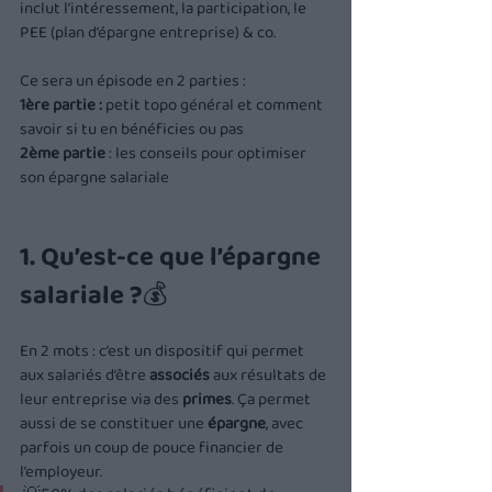
inclut l’intéressement, la participation, le 
PEE (plan d’épargne entreprise) & co.
Ce sera un épisode en 2 parties : 
1ère partie :
 petit topo général et comment 
savoir si tu en bénéficies ou pas
2ème partie
 : les conseils pour optimiser 
son épargne salariale
1. Qu’est-ce que l’épargne 
salariale ?
💰
En 2 mots : c’est un dispositif qui permet 
aux salariés d’être 
associés
 aux résultats de 
leur entreprise via des 
primes
. Ça permet 
aussi de se constituer une 
épargne
, avec 
parfois un coup de pouce financier de 
l’employeur.