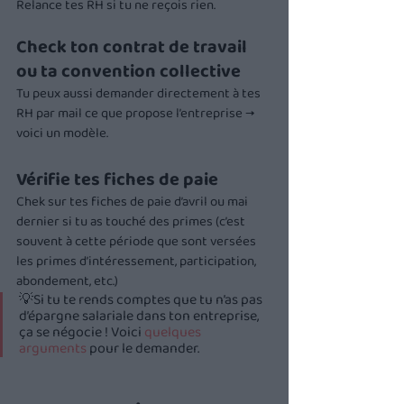
Relance tes RH si tu ne reçois rien.
Check ton contrat de travail 
ou ta convention collective
Tu peux aussi demander directement à tes 
RH par mail ce que propose l’entreprise → 
voici un modèle.
Vérifie tes fiches de paie 
Chek sur tes fiches de paie d’avril ou mai 
dernier si tu as touché des primes (c’est 
souvent à cette période que sont versées 
les primes d’intéressement, participation, 
abondement, etc.)
💡Si tu te rends comptes que tu n’as pas 
d’épargne salariale dans ton entreprise, 
ça se négocie ! Voici 
quelques 
arguments
 pour le demander.