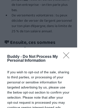
de ton entreprise - on t’en parle plus 
bas.
De versements volontaires : tu peux 
décider de verser de l’argent personnel 
sur ton plan d’épargne, dans la limite de 
25 % de ton salaire annuel.
💸 Ensuite, ces sommes 
peuvent être...
Versées directement sur ton 
Buddy -
Do Not Process My
compte en banque (et se payer des 
Personal Information
pina colada 🍹) mais les primes seront 
soumises à l’impôt sur le revenu
If you wish to opt-out of the sale, sharing
Placées sur un plan d’épargne 
to third parties, or processing of your
salariale (et bénéficier d’une fiscalité 
personal or sensitive information for
plus avantageuse ✨) mais avec 
targeted advertising by us, please use
quelques contraintes aussi
the below opt-out section to confirm your
selection. Please note that after your
👉  Très souvent, tu as jusqu’au 31 mai pour 
opt-out request is processed you may
continue seeing interest-based ads