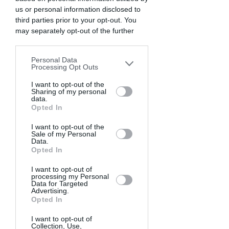
Chaque mensualité = 
ta CFE de l'année 
us or personal information disclosed to
précédente ÷ 10
.
third parties prior to your opt-out. You
En décembre, une régularisation est 
may separately opt-out of the further
disclosure of your personal information
effectuée :
by third parties on the IAB’s list of
Si ta CFE a augmenté, un prélèvement 
Personal Data
downstream participants. This
complémentaire est effectué le 15 
Processing Opt Outs
information may also be disclosed by us
décembre.
to third parties on the
I want to opt-out of the
IAB’s List of
Si elle a diminué, tu reçois un 
Sharing of my personal
Downstream Participants
that may
remboursement.
data.
further disclose it to other third parties.
Opted In
Les avantages de la 
I want to opt-out of the
Sale of my Personal
mensualisation ✅
Data.
Opted In
10 prélèvements automatiques le 15 de 
I want to opt-out of
processing my Personal
chaque mois (de janvier à octobre)
Data for Targeted
Zéro frais supplémentaire
Advertising.
Opted In
Reconduction automatique chaque 
année : pas besoin de refaire la 
I want to opt-out of
démarche
Collection, Use,