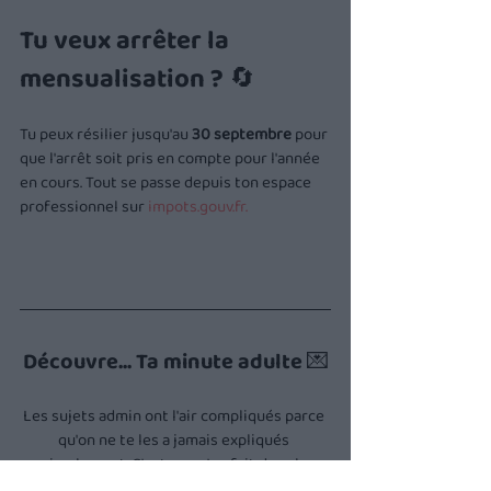
Tu veux arrêter la 
mensualisation ? 🔄
Tu peux résilier jusqu'au 
30 septembre
 pour 
que l'arrêt soit pris en compte pour l'année 
en cours. Tout se passe depuis ton espace 
professionnel sur 
impots.gouv.fr
.
Découvre... Ta minute adulte 💌
Les sujets admin ont l'air compliqués parce 
qu'on ne te les a jamais expliqués 
simplement. C'est ce qu'on fait dans la 
newsletter Buddy, toutes les 2 semaines. 📖