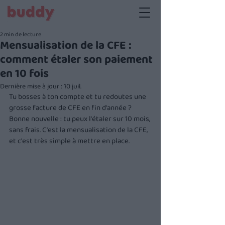
2 min de lecture
Mensualisation de la CFE :
comment étaler son paiement
en 10 fois
Dernière mise à jour :
10 juil.
Tu bosses à ton compte et tu redoutes une 
grosse facture de CFE en fin d'année ? 
Bonne nouvelle : tu peux l'étaler sur 10 mois, 
sans frais. C'est la mensualisation de la CFE, 
et c'est très simple à mettre en place.