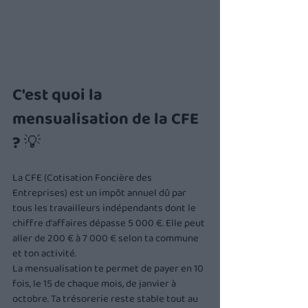
C'est quoi la 
mensualisation de la CFE 
? 💡
La CFE (Cotisation Foncière des 
Entreprises) est un impôt annuel dû par 
tous les travailleurs indépendants dont le 
chiffre d'affaires dépasse 5 000 €. Elle peut 
aller de 200 € à 7 000 € selon ta commune 
et ton activité.
La mensualisation te permet de payer en 10 
fois, le 15 de chaque mois, de janvier à 
octobre. Ta trésorerie reste stable tout au 