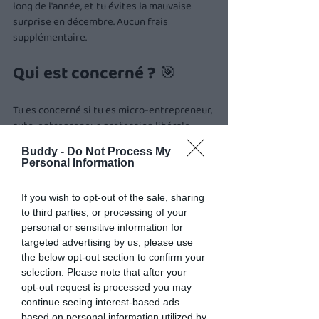
long de l'année, et tu évites la mauvaise 
surprise en décembre. Aucun frais 
supplémentaire.
Qui est concerné ? 🎯
Tu es concerné si tu es micro-entrepreneur, 
auto-entrepreneur, profession libérale, 
gérant d'EURL ou de SASU, artisan ou 
Buddy -
Do Not Process My
commerçant... et que ton chiffre d'affaires 
Personal Information
dépasse 5 000 €.
En dessous de 5 000 € de CA, tu es 
If you wish to opt-out of the sale, sharing
automatiquement exonéré de CFE. Pas 
to third parties, or processing of your
besoin de te soucier de la mensualisation 
personal or sensitive information for
dans ce cas.
targeted advertising by us, please use
the below opt-out section to confirm your
Comment ça se calcule ? 
selection. Please note that after your
opt-out request is processed you may
🔢
continue seeing interest-based ads
based on personal information utilized by