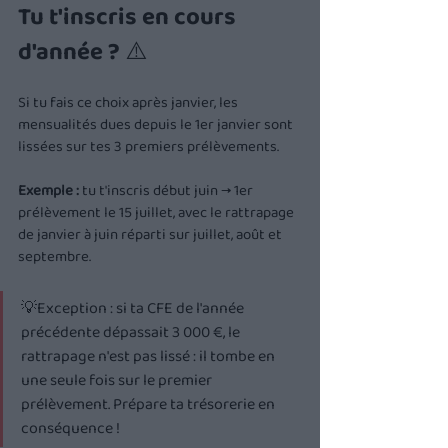
Tu t'inscris en cours 
d'année ? ⚠️
Si tu fais ce choix après janvier, les 
mensualités dues depuis le 1er janvier sont 
lissées sur tes 3 premiers prélèvements.
Exemple :
 tu t'inscris début juin → 1er 
prélèvement le 15 juillet, avec le rattrapage 
de janvier à juin réparti sur juillet, août et 
septembre.
💡Exception : si ta CFE de l'année 
précédente dépassait 3 000 €, le 
rattrapage n'est pas lissé : il tombe en 
une seule fois sur le premier 
prélèvement. Prépare ta trésorerie en 
conséquence !