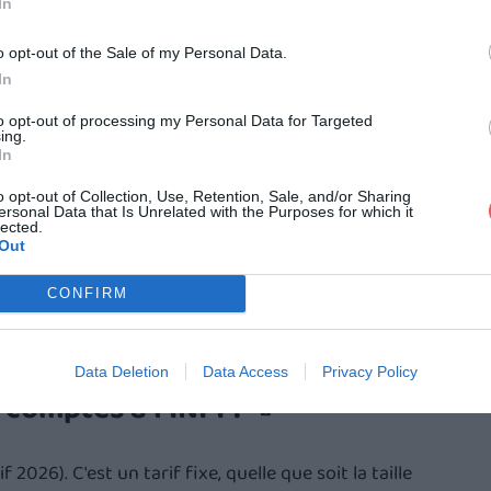
In
tes documents
: 
environ 45 € TTC
o opt-out of the Sale of my Personal Data.
In
 directement en ligne, sans signature électronique 
to opt-out of processing my Personal Data for Targeted
ntité vérifiée sur La Poste Identité ou France Identité. 
ing.
In
le lendemain 🙃
o opt-out of Collection, Use, Retention, Sale, and/or Sharing
ersonal Data that Is Unrelated with the Purposes for which it
lected.
Out
 avancée
 (ex : Acrobat Sign)
CONFIRM
'app France Identité
Data Deletion
Data Access
Privacy Policy
comptes à l'INPI ? 💸
rif 2026). C'est un tarif fixe, quelle que soit la taille 