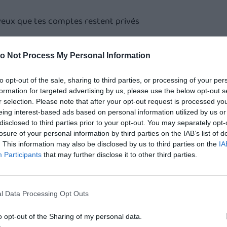
 veux que tes comptes restent privés
pas deux de ces trois seuils : CA < 900 000 €, bilan 
o Not Process My Personal Information
ée directement lors du dépôt sur le Guichet unique 
to opt-out of the sale, sharing to third parties, or processing of your per
formation for targeted advertising by us, please use the below opt-out s
r selection. Please note that after your opt-out request is processed y
eing interest-based ads based on personal information utilized by us or
disclosed to third parties prior to your opt-out. You may separately opt-
 en ligne sur le Guichet 
losure of your personal information by third parties on the IAB’s list of
. This information may also be disclosed by us to third parties on the
IA
Participants
that may further disclose it to other third parties.
l Data Processing Opt Outs
eConnect+
o opt-out of the Sharing of my personal data.
s »