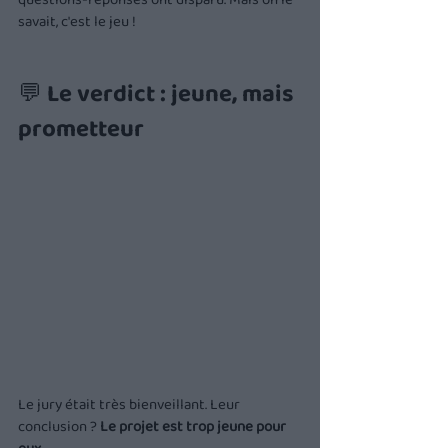
questions-réponses ont disparu. Mais on le 
savait, c'est le jeu !
💬 Le verdict : jeune, mais 
prometteur
Le jury était très bienveillant. Leur 
conclusion ? 
Le projet est trop jeune pour 