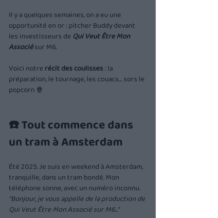
Il y a quelques semaines, on a eu une 
opportunité en or : pitcher Buddy devant 
les investisseurs de 
Qui Veut Être Mon 
Associé
 sur M6.
Voici notre 
récit des coulisses
 : la 
préparation, le tournage, les couacs… sors le 
popcorn 🍿
☎️
 Tout commence dans 
un tram à Amsterdam
Été 2025. Je suis en weekend à Amsterdam, 
tranquille, dans un tram bondé. Mon 
téléphone sonne, avec un numéro inconnu.
"Bonjour, je vous appelle de la production de 
Qui Veut Être Mon Associé sur M6..."