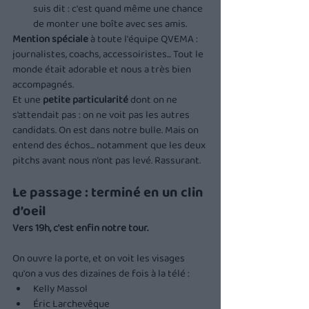
suis dit : c'est quand même une chance 
de monter une boîte avec ses amis.
Mention spéciale
 à toute l'équipe QVEMA : 
journalistes, coachs, accessoiristes... Tout le 
monde était adorable et nous a très bien 
accompagnés.
Et une 
petite particularité
 dont on ne 
s’attendait pas : on ne voit pas les autres 
candidats. On est dans notre bulle. Mais on 
entend des échos... notamment que les deux 
pitchs avant nous n’ont pas levé. Rassurant.
Le passage : terminé en un clin 
d’oeil
Vers 19h, c'est enfin notre tour.
On ouvre la porte, et on voit les visages 
qu'on a vus des dizaines de fois à la télé :
Kelly Massol
Éric Larchevêque