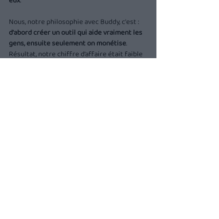
eux
.
Nous, notre philosophie avec Buddy, c'est : 
d'abord créer un outil qui aide vraiment les 
gens, ensuite seulement on monétise
. 
Résultat, notre chiffre d’affaire était faible 
comparé aux autres projets.
On a aussi une app naissante, donc encore 
peu d’utilisateurs
 (essentiellement ceux 
avec qui on l’a co-crée, grâce à tous leurs 
retours).
💌 Moment fleur bleue : à la fin, avant qu'on 
sorte du plateau, Jonathan Anguelov nous 
lance : 
"Les gars, je vous adore, appelez-moi 
pour parler tech et IA !"
 (geste du téléphone 
à l'appui 🤙).
On est ressortis un peu déçus, forcément. 
Mais surtout, 
très contents de 
l'expérience
 et 
impatients de voir le 