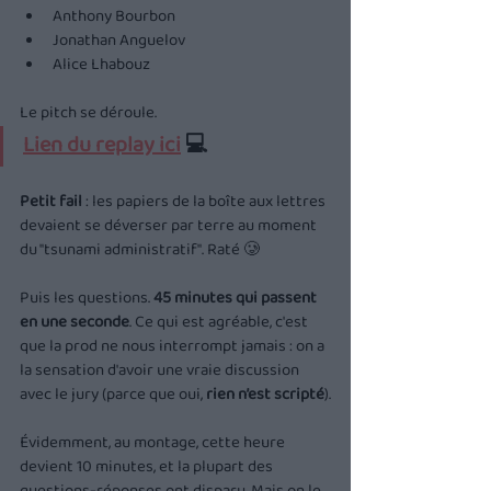
Anthony Bourbon
Jonathan Anguelov
Alice Lhabouz
Le pitch se déroule.
Lien du replay ici
 💻
Petit fail
 : les papiers de la boîte aux lettres 
devaient se déverser par terre au moment 
du "tsunami administratif". Raté 🥲
Puis les questions. 
45 minutes qui passent 
en une seconde
. Ce qui est agréable, c'est 
que la prod ne nous interrompt jamais : on a 
la sensation d'avoir une vraie discussion 
avec le jury (parce que oui, 
rien n’est scripté
).
Évidemment, au montage, cette heure 
devient 10 minutes, et la plupart des 