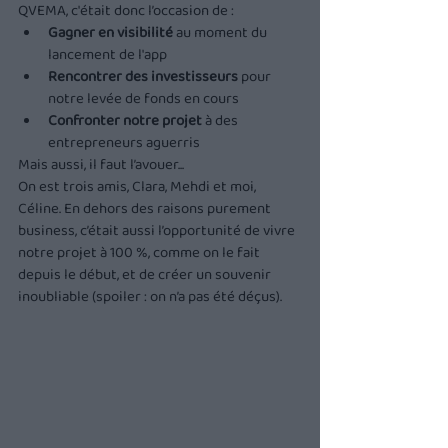
QVEMA, c'était donc l’occasion de :
Gagner en visibilité
 au moment du 
lancement de l'app
Rencontrer des investisseurs
 pour 
notre levée de fonds en cours
Confronter notre projet
 à des 
entrepreneurs aguerris
Mais aussi, il faut l’avouer...
On est trois amis, Clara, Mehdi et moi, 
Céline. En dehors des raisons purement 
business, c’était aussi l’opportunité de vivre 
notre projet à 100 %, comme on le fait 
depuis le début, et de créer un souvenir 
inoubliable (spoiler : on n’a pas été déçus).