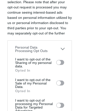
épée de Damoclès de la déprogrammation, 
selection. Please note that after your
on a commencé à travailler sérieusement le 
opt-out request is processed you may
pitch environ un mois avant.
continue seeing interest-based ads
based on personal information utilized by
Deux coachs envoyés par la production 
us or personal information disclosed to
nous ont bien aidé pour peaufiner le pitch, 
third parties prior to your opt-out. You
travailler le non-verbal, et préparer les 
may separately opt-out of the further
questions-réponses.
disclosure of your personal information
by third parties on the IAB’s list of
Personal Data
Avant le jour J, 
on a répété ensemble 
downstream participants. This
Processing Opt Outs
seulement 6 ou 7 fois.
 Par manque de 
information may also be disclosed by us
to third parties on the
I want to opt-out of the
IAB’s List of
temps, mais aussi parce qu’on voulait rester 
Sharing of my personal
Downstream Participants
that may
naturels sur le plateau, sans que le discours 
data.
further disclose it to other third parties.
paraisse trop récité.
Opted In
I want to opt-out of the
Et finalement, ça l’a fait !
Sale of my Personal
Data.
Opted In
Pour la scénographie, en revanche, il a fallu 
anticiper. L’idée était de 
recréer l’angoisse 
I want to opt-out of
administrative
 que vivent les Français, avec 
processing my Personal
Data for Targeted
un plateau rempli de classeurs, de mots en 
Advertising.