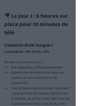
🎥 Le jour J : 6 heures sur 
place pour 10 minutes de 
télé
L'attente était longue !
Convocation : 14h. Sortie : 20h.
Durant ces 6 heures, on a :
Été maquillés, coiffés, pomponnés
Répété des dernières fois avec nos 
coachs, et avec la directrice de 
production
Tourné beaucoup de scènes “coulisses” 
: nous en train de répéter, d’entrer sur 
le plateau, de se faire des high five... on 
a enchaîné les fous rires. Et là, je me 