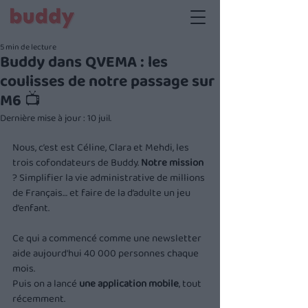
5 min de lecture
Buddy dans QVEMA : les
coulisses de notre passage sur
M6 📺
Dernière mise à jour :
10 juil.
Nous, c’est est Céline, Clara et Mehdi, les 
trois cofondateurs de Buddy. 
Notre mission
? Simplifier la vie administrative de millions 
de Français… et faire de la d’adulte un jeu 
d’enfant.
Ce qui a commencé comme une newsletter 
aide aujourd'hui 40 000 personnes chaque 
mois. 
Puis on a lancé 
une application mobile
, tout 
récemment.