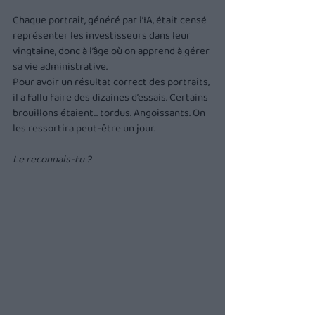
Chaque portrait, généré par l’IA, était censé 
représenter les investisseurs dans leur 
vingtaine, donc à l’âge où on apprend à gérer 
sa vie administrative.
Pour avoir un résultat correct des portraits, 
il a fallu faire des dizaines d’essais. Certains 
brouillons étaient... tordus. Angoissants. On 
les ressortira peut-être un jour.
Le reconnais-tu ?