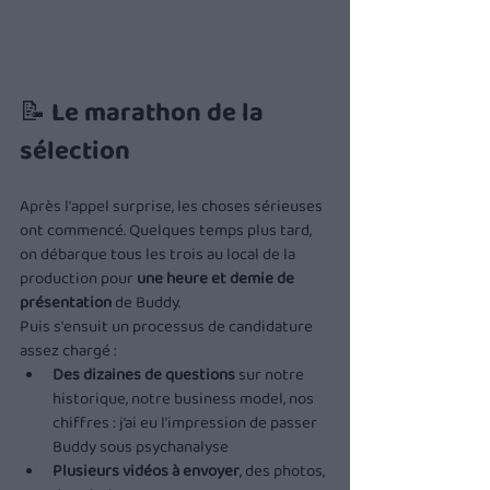
📝 Le marathon de la 
sélection
Après l'appel surprise, les choses sérieuses 
ont commencé. Quelques temps plus tard, 
on débarque tous les trois au local de la 
production pour 
une heure et demie de 
présentation
 de Buddy.
Puis s'ensuit un processus de candidature 
assez chargé :
Des dizaines de questions
 sur notre 
historique, notre business model, nos 
chiffres : j’ai eu l’impression de passer 
Buddy sous psychanalyse
Plusieurs vidéos à envoyer
, des photos, 