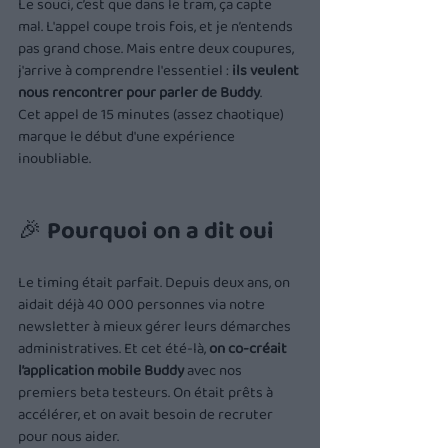
Le souci, c’est que dans le tram, ça capte 
mal. L'appel coupe trois fois, et je n’entends 
pas grand chose. Mais entre deux coupures, 
j'arrive à comprendre l'essentiel : 
ils veulent 
nous rencontrer pour parler de Buddy
.
Cet appel de 15 minutes (assez chaotique) 
marque le début d'une expérience 
inoubliable.
🎉 Pourquoi on a dit oui
Le timing était parfait. Depuis deux ans, on 
aidait déjà 40 000 personnes via notre 
newsletter à mieux gérer leurs démarches 
administratives. Et cet été-là, 
on co-créait 
l’application mobile Buddy
 avec nos 
premiers beta testeurs. On était prêts à 
accélérer, et on avait besoin de recruter 
pour nous aider.