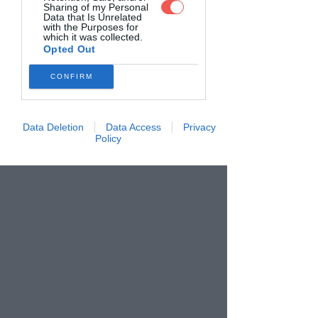
Sharing of my Personal
Data that Is Unrelated
priorise
with the Purposes for
which it was collected.
étapes
Opted Out
à suivre
CONFIRM
tu es à jour
Data Deletion
Data Access
Privacy
Policy