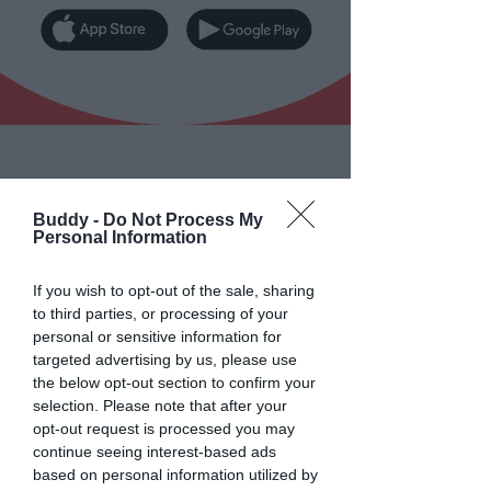
1
Buddy -
Do Not Process My
Personal Information
Fini les oublis
qui
coûtent cher
If you wish to opt-out of the sale, sharing
to third parties, or processing of your
personal or sensitive information for
échéances
targeted advertising by us, please use
admin
the below opt-out section to confirm your
les astuces personnalisées
selection. Please note that after your
opt-out request is processed you may
à
ta situation.
continue seeing interest-based ads
based on personal information utilized by