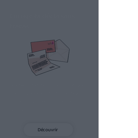
Corrige ta décla sans
tracas
En utilisant notre outil gratuit qui
t'aide à vérifier si ta déclaration de
revenus est complète et sans
erreur.
Découvrir