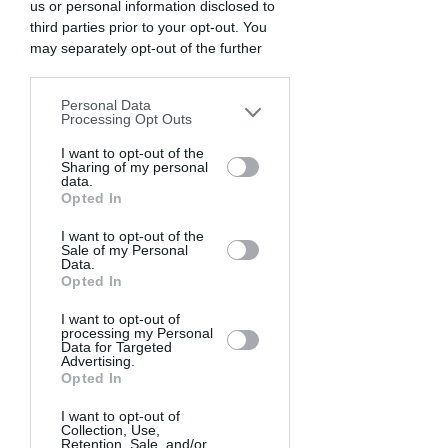
us or personal information disclosed to
third parties prior to your opt-out. You
may separately opt-out of the further
disclosure of your personal information
by third parties on the IAB’s list of
Personal Data
downstream participants. This
Processing Opt Outs
information may also be disclosed by us
to third parties on the
I want to opt-out of the
IAB’s List of
Sharing of my personal
Downstream Participants
that may
data.
further disclose it to other third parties.
Opted In
I want to opt-out of the
Sale of my Personal
Data.
Opted In
I want to opt-out of
processing my Personal
2
Data for Targeted
Advertising.
Opted In
Avance pas à pas,
I want to opt-out of
Collection, Use,
efficacement
Retention, Sale, and/or