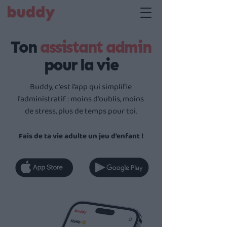
Ton
assistant admin
pour la vie
Buddy, c'est l’app qui simplifie
l'administratif : moins d'oublis, moins
de stress, plus de temps pour toi.
Fais de ta vie adulte un jeu d’enfant !