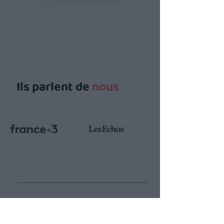
Ils parlent de
nous
Ta
minute
adulte